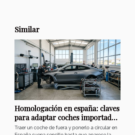
Similar
Homologación en españa: claves
para adaptar coches importados
sin dolores de cabeza
Traer un coche de fuera y ponerlo a circular en
España suena sencillo hasta que aparece la