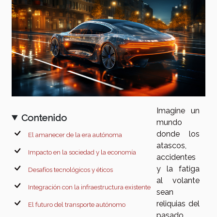
Imagine un
Contenido
mundo
donde los
El amanecer de la era autónoma
atascos,
Impacto en la sociedad y la economía
accidentes
y la fatiga
Desafíos tecnológicos y éticos
al volante
Integración con la infraestructura existente
sean
reliquias del
El futuro del transporte autónomo
pasado.